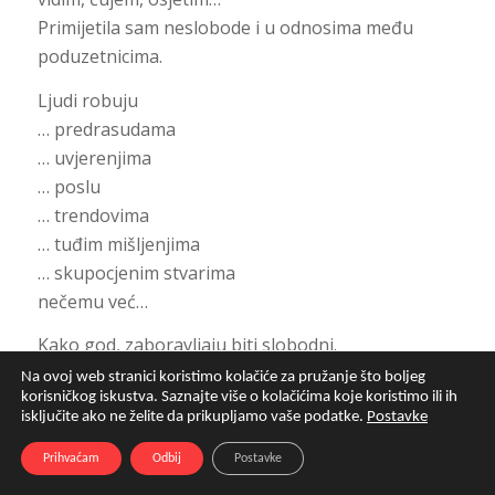
Primijetila sam neslobode i u odnosima među
poduzetnicima.
Ljudi robuju
… predrasudama
… uvjerenjima
… poslu
… trendovima
… tuđim mišljenjima
… skupocjenim stvarima
nečemu već…
Kako god, zaboravljaju biti slobodni.
A tako je lijepo biti slobodan…
Na ovoj web stranici koristimo kolačiće za pružanje što boljeg
korisničkog iskustva. Saznajte više o kolačićima koje koristimo ili ih
Ljudi sve više zanemaruju sebe kako bi se
isključite ako ne želite da prikupljamo vaše podatke.
Postavke
„uklopili“.
Prihvaćam
Odbij
Postavke
Pokušavaju ispuniti tuđa očekivanja.