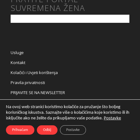
SUVREMENA ŽENA
Usluge
Kontakt
Kolačići i Uvjeti korištenja
Pravila privatnosti
PRIJAVITE SE NA NEWSLETTER
Na ovoj web stranici koristimo kolačiće za pružanje što boljeg
korisničkog iskustva. Saznajte više o kolačićima koje koristimo ili ih
isključite ako ne želite da prikupljamo vaše podatke.
Postavke
Prihvaćam
Odbij
Postavke
© Copyright - Moja Asistenca