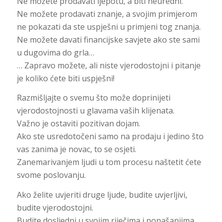
Ne možete prodavati ljepotu, a biti neuredni.
Ne možete prodavati znanje, a svojim primjerom
ne pokazati da ste uspješni u primjeni tog znanja.
Ne možete davati financijske savjete ako ste sami
u dugovima do grla…
… Zapravo možete, ali niste vjerodostojni i pitanje
je koliko ćete biti uspješni!
Razmišljajte o svemu što može doprinijeti
vjerodostojnosti u glavama vaših klijenata.
Važno je ostaviti pozitivan dojam.
Ako ste usredotočeni samo na prodaju i jedino što
vas zanima je novac, to se osjeti.
Zanemarivanjem ljudi u tom procesu naštetit ćete
svome poslovanju.
Ako želite uvjeriti druge ljude, budite uvjerljivi,
budite vjerodostojni.
Budite dosljedni u svojim riječima i ponašanjima.