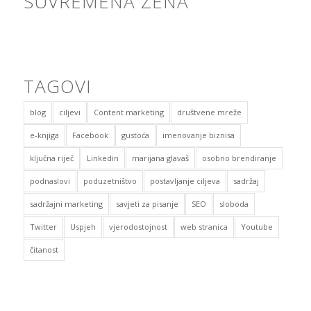
SUVREMENA ŽENA
TAGOVI
blog
ciljevi
Content marketing
društvene mreže
e-knjiga
Facebook
gustoća
imenovanje biznisa
ključna riječ
Linkedin
marijana glavaš
osobno brendiranje
podnaslovi
poduzetništvo
postavljanje ciljeva
sadržaj
sadržajni marketing
savjeti za pisanje
SEO
sloboda
Twitter
Uspjeh
vjerodostojnost
web stranica
Youtube
čitanost