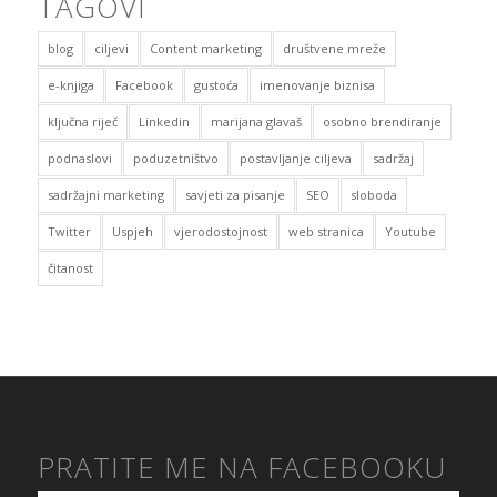
TAGOVI
blog
ciljevi
Content marketing
društvene mreže
e-knjiga
Facebook
gustoća
imenovanje biznisa
ključna riječ
Linkedin
marijana glavaš
osobno brendiranje
podnaslovi
poduzetništvo
postavljanje ciljeva
sadržaj
sadržajni marketing
savjeti za pisanje
SEO
sloboda
Twitter
Uspjeh
vjerodostojnost
web stranica
Youtube
čitanost
PRATITE ME NA FACEBOOKU