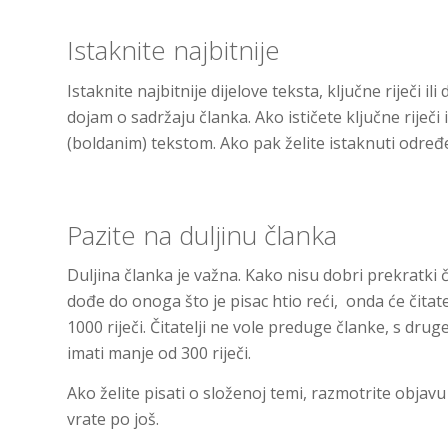
Istaknite najbitnije
Istaknite najbitnije dijelove teksta, ključne riječi i
dojam o sadržaju članka. Ako ističete ključne riječi 
(boldanim) tekstom. Ako pak želite istaknuti određe
Pazite na duljinu članka
Duljina članka je važna. Kako nisu dobri prekratki č
dođe do onoga što je pisac htio reći, onda će čitatelj
1000 riječi. Čitatelji ne vole preduge članke, s drug
imati manje od 300 riječi.
Ako želite pisati o složenoj temi, razmotrite objavu
vrate po još.