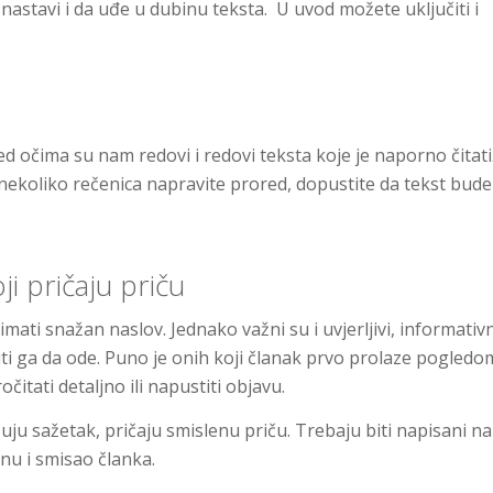
da nastavi i da uđe u dubinu teksta. U uvod možete uključiti i
ed očima su nam redovi i redovi teksta koje je naporno čitati
 nekoliko rečenica napravite prored, dopustite da tekst bude
ji pričaju priču
mati snažan naslov. Jednako važni su i uvjerljivi, informativn
ečiti ga da ode. Puno je onih koji članak prvo prolaze pogledo
čitati detaljno ili napustiti objavu.
uju sažetak, pričaju smislenu priču. Trebaju biti napisani na
inu i smisao članka.