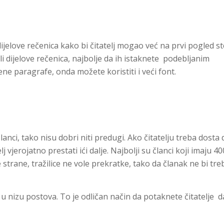
li dijelove rečenica kako bi čitatelj mogao već na prvi pogled st
ili dijelove rečenica, najbolje da ih istaknete podebljanim
ne paragrafe, onda možete koristiti i veći font.
lanci, tako nisu dobri niti predugi. Ako čitatelju treba dosta 
 vjerojatno prestati ići dalje. Najbolji su članci koji imaju 4
e strane, tražilice ne vole prekratke, tako da članak ne bi tr
 u nizu postova. To je odličan način da potaknete čitatelje d