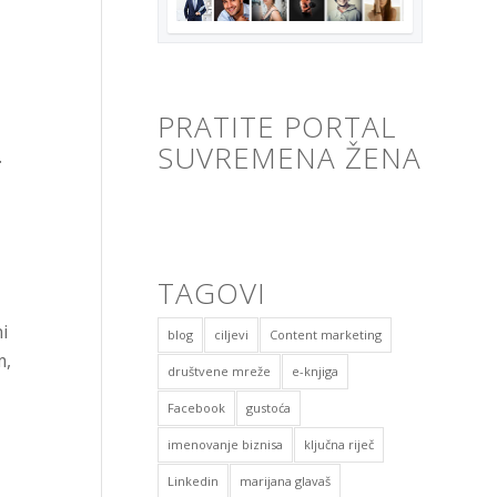
PRATITE PORTAL
SUVREMENA ŽENA
.
TAGOVI
i
blog
ciljevi
Content marketing
m,
društvene mreže
e-knjiga
Facebook
gustoća
imenovanje biznisa
ključna riječ
Linkedin
marijana glavaš