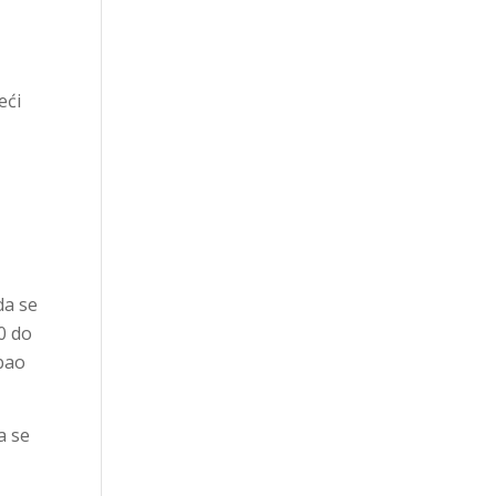
eći
da se
00 do
ebao
a se