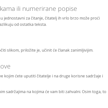
akama ili numerirane popise
 jednostavni za čitanje, čitatelj ih vrlo brzo može proći
azlikuju od ostatka teksta.
 slikom, priložite je, učinit će članak zanimljivijim.
kove
 kojim ćete uputiti čitatelje i na druge korisne sadržaje i
im sadržajima na kojima će vam biti zahvalni. Osim toga, to