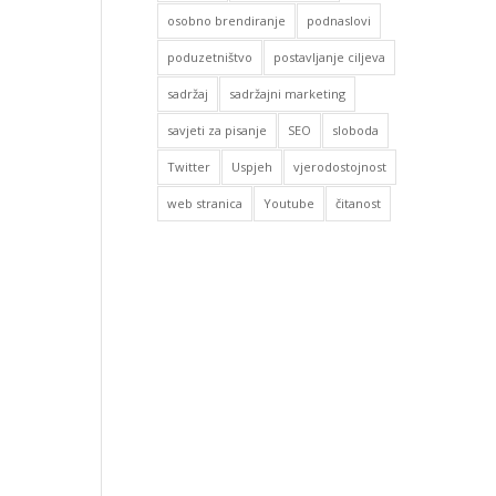
osobno brendiranje
podnaslovi
poduzetništvo
postavljanje ciljeva
sadržaj
sadržajni marketing
savjeti za pisanje
SEO
sloboda
Twitter
Uspjeh
vjerodostojnost
web stranica
Youtube
čitanost