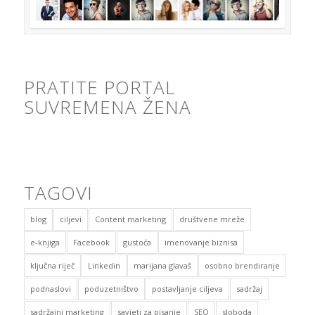
PRATITE PORTAL
SUVREMENA ŽENA
TAGOVI
blog
ciljevi
Content marketing
društvene mreže
e-knjiga
Facebook
gustoća
imenovanje biznisa
ključna riječ
Linkedin
marijana glavaš
osobno brendiranje
podnaslovi
poduzetništvo
postavljanje ciljeva
sadržaj
sadržajni marketing
savjeti za pisanje
SEO
sloboda